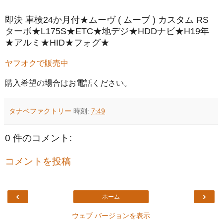
即決 車検24か月付★ムーヴ ( ムーブ ) カスタム RS
ターボ★L175S★ETC★地デジ★HDDナビ★H19年
★アルミ★HID★フォグ★
ヤフオクで販売中
購入希望の場合はお電話ください。
タナベファクトリー
時刻:
7:49
0 件のコメント:
コメントを投稿
‹
›
ホーム
ウェブ バージョンを表示