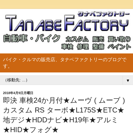
バイク・クルマの販売店、タナベファクトリーのブログで
す。
▼
2018年4月9日月曜日
即決 車検24か月付★ムーヴ ( ムーブ )
カスタム RS ターボ★L175S★ETC★
地デジ★HDDナビ★H19年★アルミ
★HID★フォグ★