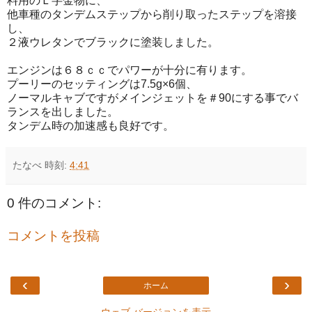
料用のＬ字金物に、
他車種のタンデムステップから削り取ったステップを溶接
し、
２液ウレタンでブラックに塗装しました。
エンジンは６８ｃｃでパワーが十分に有ります。
プーリーのセッティングは7.5g×6個、
ノーマルキャブですがメインジェットを＃90にする事でバ
ランスを出しました。
タンデム時の加速感も良好です。
たなべ
時刻:
4:41
0 件のコメント:
コメントを投稿
‹
›
ホーム
ウェブ バージョンを表示