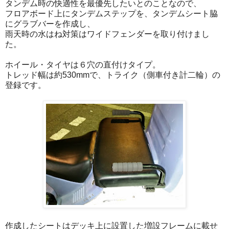
タンデム時の快適性を最優先したいとのことなので、
フロアボード上にタンデムステップを、タンデムシート脇
にグラブバーを作成し、
雨天時の水はね対策はワイドフェンダーを取り付けまし
た。
ホイール・タイヤは６穴の直付けタイプ。
トレッド幅は約530mmで、トライク（側車付き計二輪）の
登録です。
作成したシートはデッキ上に設置した増設フレームに載せ